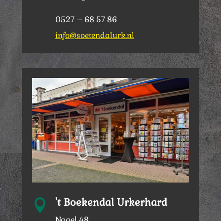
0527 – 68 57 86
info@soetendalurk.nl
't Boekendal Urkerhard

Nagel 48