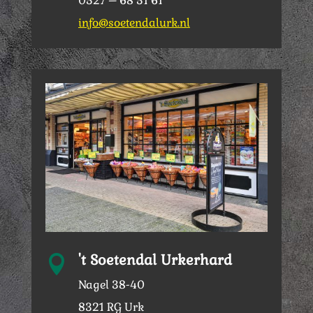
0527 – 68 51 61
info@soetendalurk.nl
't Soetendal Urkerhard

Nagel 38-40
8321 RG Urk