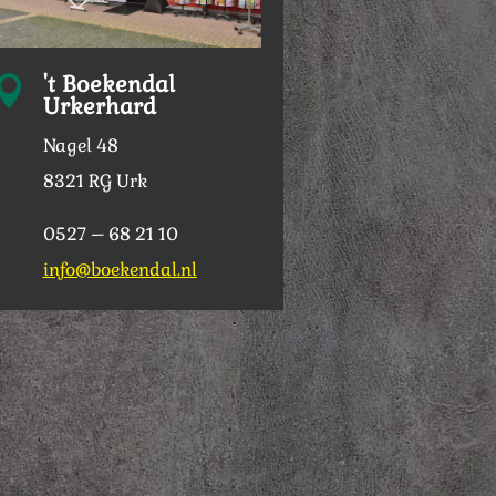
't Boekendal

Urkerhard
Nagel 48
8321 RG Urk
0527 – 68 21 10
info@boekendal.nl